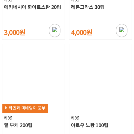
씨앗]
씨앗]
에키네시아 화이트스완 20립
레몬그라스 30립
3,000원
4,000원
비타민과 미네랄이 풍부
씨앗]
씨앗]
딜 부케 200립
야로우 노랑 100립