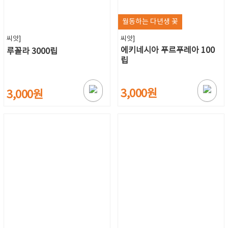
월동하는 다년생 꽃
씨앗]
씨앗]
에키네시아 푸르푸레아 100
루꼴라 3000립
립
3,000원
3,000원