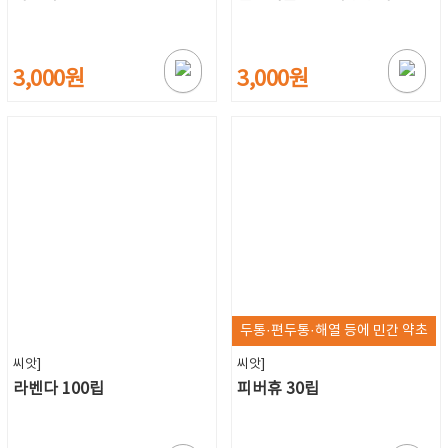
3,000원
3,000원
두통·편두통·해열 등에 민간 약초
씨앗]
씨앗]
라벤다 100립
피버휴 30립