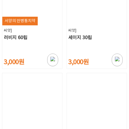
서양의 만병통치약
씨앗]
씨앗]
러비지 60립
세이지 30립
3,000원
3,000원