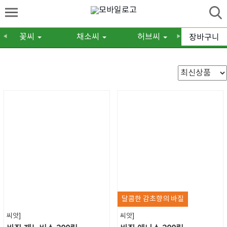
허브씨
봄파종허브
/
꽃씨
채소씨
허브씨
구근/숙
장바구니
◀
▶
달콤한 감초향의 바질
씨앗]
씨앗]