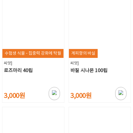
수험생 식물 - 집중력 강화에 탁월
계피향의 바실
씨앗]
씨앗]
로즈마리 40립
바질 시나몬 100립
3,000원
3,000원