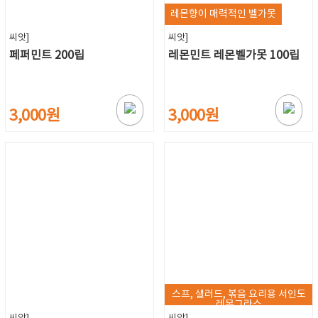
레몬향이 매력적인 벨가못
씨앗]
씨앗]
페퍼민트 200립
레몬민트 레몬벨가못 100립
3,000원
3,000원
스프, 샐러드, 볶음 요리용 서인도
레몬그라스