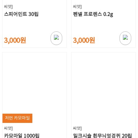
씨앗]
씨앗]
스피어민트 30립
펜넬 프로렌스 0.2g
3,000원
3,000원
저먼 카모마일
씨앗]
씨앗]
카모마일 1000립
밀크시슬 흰무늬엉겅퀴 20립