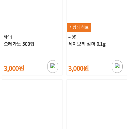
사랑의 허브
씨앗]
씨앗]
오레가노 500립
세이보리 섬머 0.1g
3,000원
3,000원